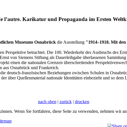
e l’autre. Karikatur und Propaganda im Ersten Weltkr
htlichen Museums Osnabrück
die Ausstellung
"1914–1918. Mit den 
n Perspektive betrachtet. Die 100. Wiederkehr des Ausbruchs des Erste
nst von Siemens Stiftung als Dauerleihgabe überlassenen Sammlung f
sprojekt einen die nationalen Grenzen überschreitenden Perspektiven
rn aus Osnabrück und Frankreich.
 es, die deutsch-französischen Beziehungen zwischen Schulen in Osnabrü
, der über Quellenmaterial nationale Identitäten einbezieht und so dem
nach oben
|
zurück
|
drucken
önnen. Wenn Sie fortfahren, diese Seite zu verwenden, nehmen wir an,
itemap