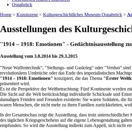
Osnabrück
Home
>
Kunstszene
>
Kulturgeschichtliches Museum Osnabrück
>
Au
Ausstellungen des Kulturgeschi
''1914 – 1918: Emotionen" - Gedächtnisausstellung zu
Ausstellung vom 3.8.2014 bis 29.3.2015
"Neue Waffentechnik“, "Stellungs- und Gaskrieg“ oder "Verdun“ sind d
revolutionären Umbrüche oder das Ende des imperialistischen Machtge
''1914 – 1918: Emotionen"
konzipiert, die das Thema
"Erster Weltk
präsentiert wird.
Es ist die Perspektive der Weltbetrachtung: Fünf Kontinente werden mit
Die Sicht auf die Welt berücksichtigt individuelle Schicksale und Emo
damaligen Feinden und Freunden existierte: Sie waren Soldaten, die fü
waren Menschen, die nicht mehr zu ihren Familien zurückkehrten, weil
In der Gesamtschau zeigt die Ausstellung, dass trotz unterschiedlich
des täglichen Kriegsgeschehens auf die eigene Lebensgestaltung galten
empfunden. So wird die Ausstellung indirekt zum Appell, sich nicht em