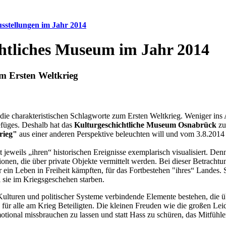
sstellungen im Jahr 2014
chtliches Museum im Jahr 2014
m Ersten Weltkrieg
ie charakteristischen Schlagworte zum Ersten Weltkrieg. Weniger ins 
füges. Deshalb hat das
Kulturgeschichtliche Museum Osnabrück
zu
rieg"
aus einer anderen Perspektive beleuchten will und vom 3.8.201
 jeweils „ihren“ historischen Ereignisse exemplarisch visualisiert. Den
tionen, die über private Objekte vermittelt werden. Bei dieser Betrac
r ein Leben in Freiheit kämpften, für das Fortbestehen "ihres“ Landes.
 sie im Kriegsgeschehen starben.
er Kulturen und politischer Systeme verbindende Elemente bestehen, di
 für alle am Krieg Beteiligten. Die kleinen Freuden wie die großen Lei
otional missbrauchen zu lassen und statt Hass zu schüren, das Mitfühl