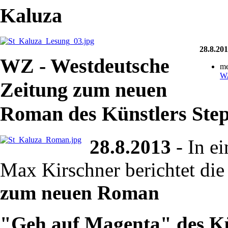
Kaluza
28.8.20
WZ - Westdeutsche
me
W
Zeitung zum neuen
Roman des Künstlers Ste
28.8.2013
- In e
Max Kirschner berichtet di
zum neuen Roman
"Geh auf Magenta" des Kü