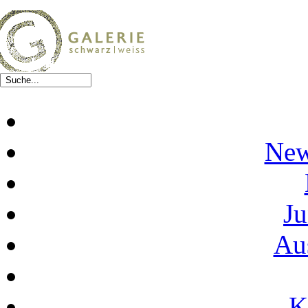
New
Ju
Au
K