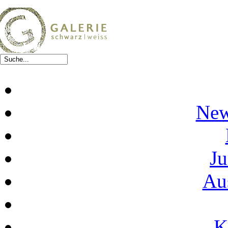
New
Ju
Au
K