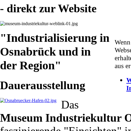
- direkt zur Website
"Industrialisierung in
Wenn 
Osnabrück und in
Webse
erhal
der Region"
aus e
W
Dauerausstellung
I
Das
Museum Industriekultur 
faszinierende "Einsichten" 