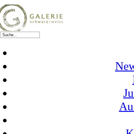
New
Ju
Au
K