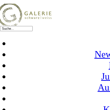
New
Ju
Au
K