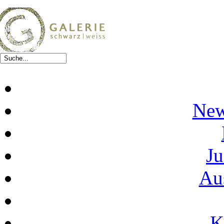
New
Ju
Au
K