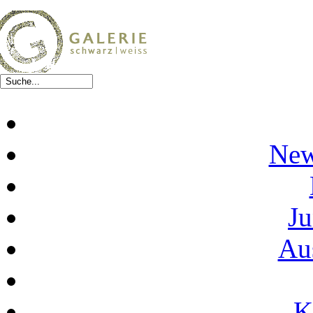
New
Ju
Au
K