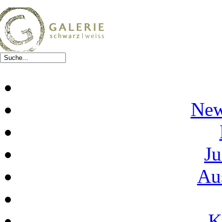
New
Ju
Au
K