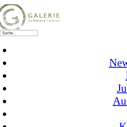
New
Ju
Au
K