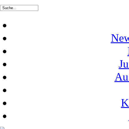
New
Ju
Au
K