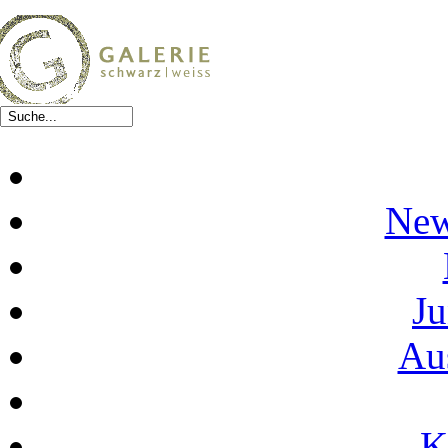
New
Ju
Au
K