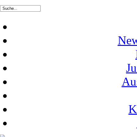
New
Ju
Au
K