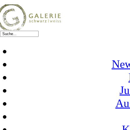
New
Ju
Au
K