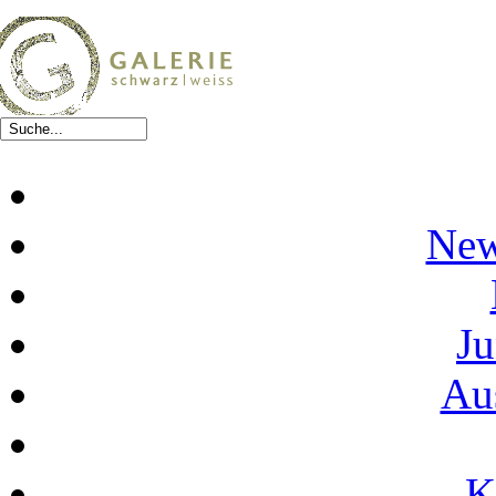
New
Ju
Au
K