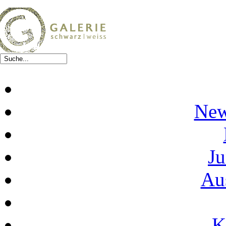
New
Ju
Au
K