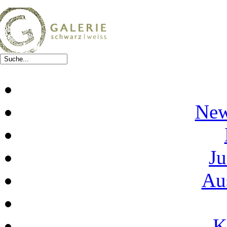
New
Ju
Au
K