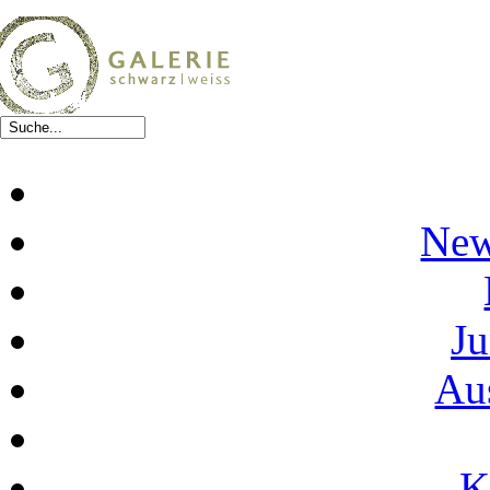
New
Ju
Au
K