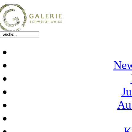
New
Ju
Au
K