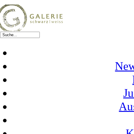
New
Ju
Au
K