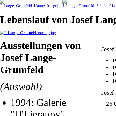
Lebenslauf von Josef La
Ausstellungen von
Josef
Josef Lange-
1
Grumfeld
1
1
1
(Auswahl)
Josef
1994: Galerie
† 26.
"U'Lieratow",