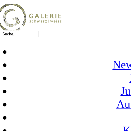
New
Ju
Au
K