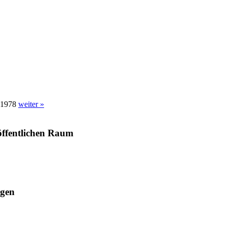
b 1978
weiter »
öffentlichen Raum
ägen