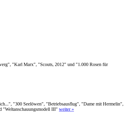
werg", "Karl Marx", "Scouts, 2012" und "1.000 Rosen für
e ich...", "300 Seelöwen", "Betriebsausflug", "Dame mit Hermelin",
d "Weltanschauungsmodell III"
weiter »