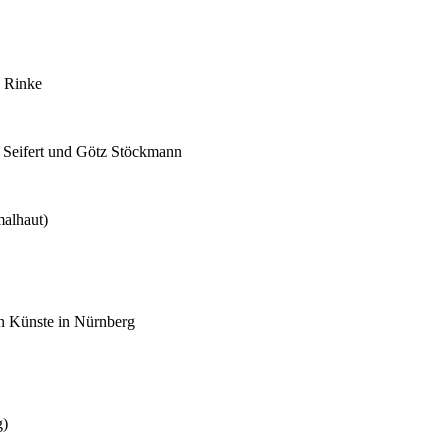
s Rinke
 Seifert und Götz Stöckmann
malhaut)
en Künste in Nürnberg
g)