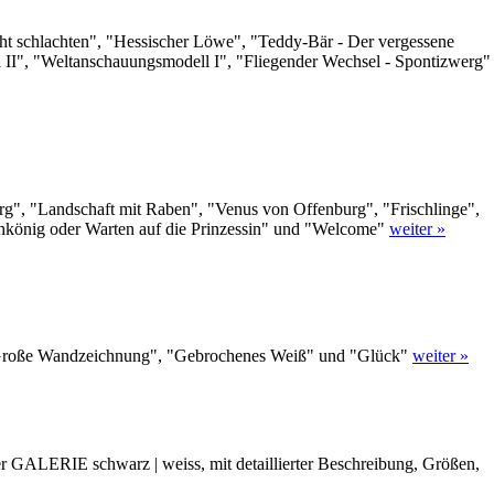
icht schlachten", "Hessischer Löwe", "Teddy-Bär - Der vergessene
", "Weltanschauungsmodell I", "Fliegender Wechsel - Spontizwerg"
urg", "Landschaft mit Raben", "Venus von Offenburg", "Frischlinge",
chkönig oder Warten auf die Prinzessin" und "Welcome"
weiter »
", "Große Wandzeichnung", "Gebrochenes Weiß" und "Glück"
weiter »
 der GALERIE schwarz | weiss, mit detaillierter Beschreibung, Größen,