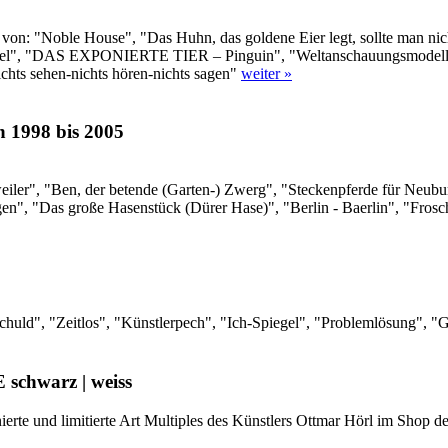
g von: "Noble House", "Das Huhn, das goldene Eier legt, sollte man n
el", "DAS EXPONIERTE TIER – Pinguin", "Weltanschauungsmodell II
chts sehen-nichts hören-nichts sagen"
weiter »
n 1998 bis 2005
weiler", "Ben, der betende (Garten-) Zwerg", "Steckenpferde für Neub
n", "Das große Hasenstück (Dürer Hase)", "Berlin - Baerlin", "Fros
nschuld", "Zeitlos", "Künstlerpech", "Ich-Spiegel", "Problemlösung
schwarz | weiss
ignierte und limitierte Art Multiples des Künstlers Ottmar Hörl im Shop