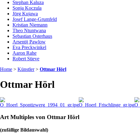
Stephan Kaluza
Sonja Koczula
Jörg Kujawa
Josef Lange-Grumfeld
Kristian Niemann
Theo Ntuntwana
Sebastian Osterhaus
Arsentij Pawlow
Eva Preckwinkel
Aaron Rahe
Robert Stieve
Home
>
Künstler
>
Ottmar Hörl
Ottmar Hörl
Art Multiples von Ottmar Hörl
(zufällige Bildauswahl)